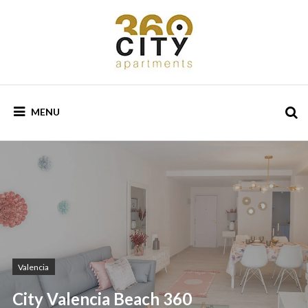
Skip
to
content
Alquiler
360 CITY
de
MENU
apartamentos
APARTMENTS
Valencia
City Valencia Beach 360